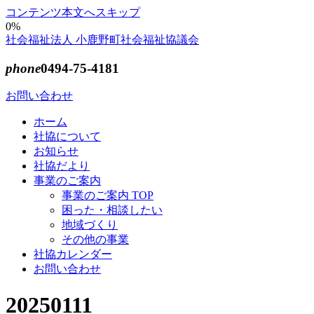
コンテンツ本文へスキップ
0%
社会福祉法人 小鹿野町社会福祉協議会
phone
0494-75-4181
お問い合わせ
ホーム
社協について
お知らせ
社協だより
事業のご案内
事業のご案内 TOP
困った・相談したい
地域づくり
その他の事業
社協カレンダー
お問い合わせ
20250111