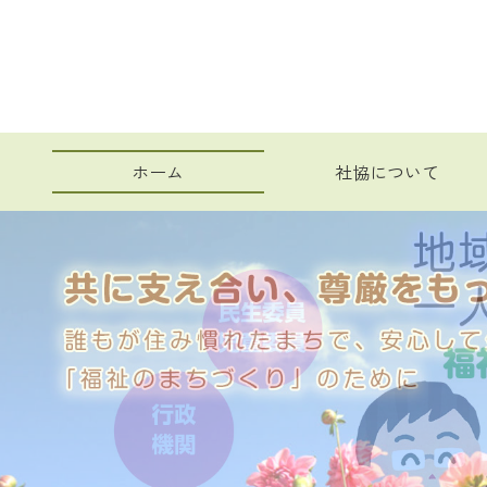
コ
ン
テ
ン
ツ
本
文
ホーム
社協について
へ
現在のページ
ス
キ
ッ
プ