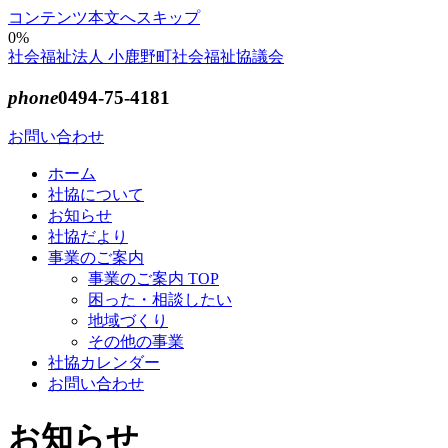
コンテンツ本文へスキップ
0%
社会福祉法人 小鹿野町社会福祉協議会
phone
0494-75-4181
お問い合わせ
ホーム
社協について
お知らせ
社協だより
事業のご案内
事業のご案内 TOP
困った・相談したい
地域づくり
その他の事業
社協カレンダー
お問い合わせ
お知らせ