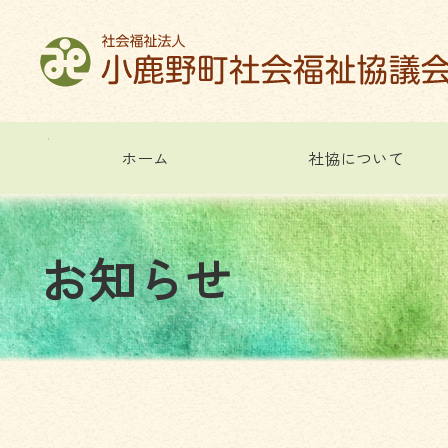
コ
ン
テ
ン
ツ
本
文
ホーム
社協について
へ
ス
キ
ッ
お
知
ら
せ
プ