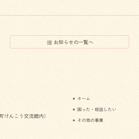
お知らせの
一覧へ
format_list_bulleted
ホーム
困った・相談したい
町けんこう交流館内）
その他の事業