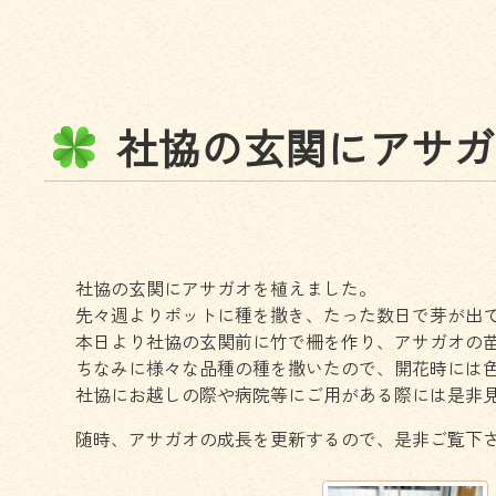
社
協
の
玄
関
に
ア
サ
ガ
社協の玄関にアサガオを植えました。
先々週よりポットに種を撒き、たった数日で芽が出
本日より社協の玄関前に竹で柵を作り、アサガオの
ちなみに様々な品種の種を撒いたので、開花時には
社協にお越しの際や病院等にご用がある際には是非
随時、アサガオの成長を更新するので、是非ご覧下