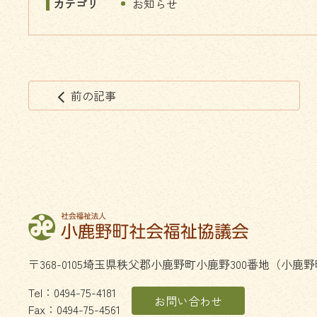
カテゴリ
お知らせ
前の記事
arrow_back_ios
コ
ペ
ン
ー
テ
ジ
ン
の
ツ
先
本
頭
文
へ
の
戻
先
る
〒368-0105
埼玉県
秩父郡
小鹿野町
小鹿野300番地
（小鹿野
頭
へ
Tel：
0494-75-4181
お問い合わせ
戻
Fax：0494-75-4561