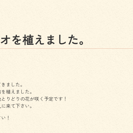
オ
を
植
え
ま
し
た
。
てきました。
苗を植えました。
色とりどりの花が咲く予定です！
見に来て下さい。
さい！