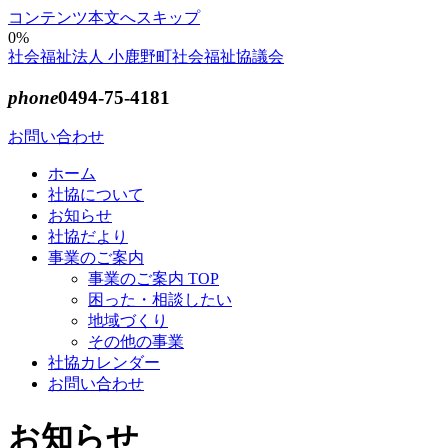
コンテンツ本文へスキップ
0%
社会福祉法人 小鹿野町社会福祉協議会
phone
0494-75-4181
お問い合わせ
ホーム
社協について
お知らせ
社協だより
事業のご案内
事業のご案内 TOP
困った・相談したい
地域づくり
その他の事業
社協カレンダー
お問い合わせ
お知らせ