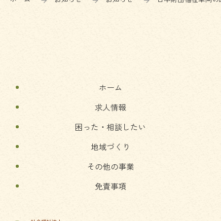
ツ
先
本
頭
文
へ
の
戻
先
る
頭
へ
ホーム
戻
る
求人情報
困った・相談したい
地域づくり
その他の事業
免責事項