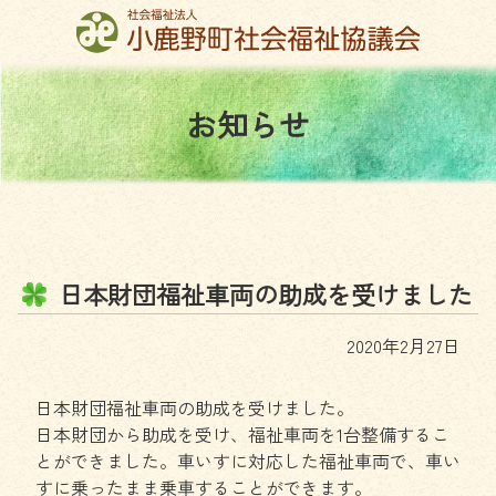
コ
ン
テ
ン
お
知
ら
せ
ツ
本
文
へ
ス
キ
ッ
日
本
財
団
福
祉
車
両
の
助
成
を
受
け
ま
し
た
プ
2020年2月27日
日本財団福祉車両の助成を受けました。
日本財団から助成を受け、福祉車両を1台整備するこ
とができました。車いすに対応した福祉車両で、車い
すに乗ったまま乗車することができます。