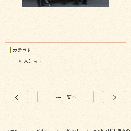
カテゴリ
お知らせ
一覧へ
arrow_back_ios
format_list_bulleted
arrow_forward_ios
コ
ペ
ン
ー
テ
ジ
ン
の
ホーム
お知らせ
お知らせ
日本財団福祉車両の