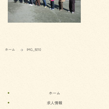
コ
ペ
ン
ー
テ
ジ
ン
の
ホーム
IMG_9210
ツ
先
本
頭
文
へ
の
戻
先
る
頭
へ
ホーム
戻
る
求人情報