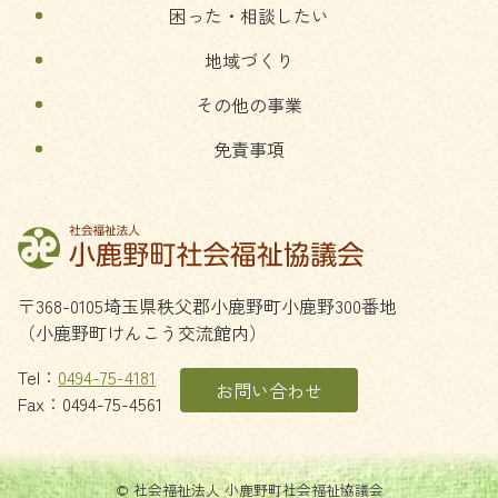
困った・相談したい
地域づくり
その他の事業
免責事項
〒368-0105
埼玉県
秩父郡
小鹿野町
小鹿野300番地
（小鹿野町けんこう交流館内）
Tel：
0494-75-4181
お問い合わせ
Fax：0494-75-4561
© 社会福祉法人 小鹿野町社会福祉協議会