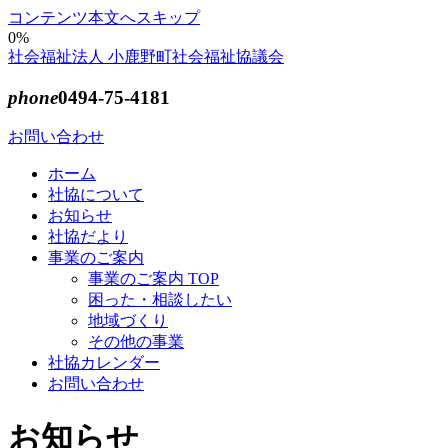
コンテンツ本文へスキップ
0%
社会福祉法人 小鹿野町社会福祉協議会
phone
0494-75-4181
お問い合わせ
ホーム
社協について
お知らせ
社協だより
事業のご案内
事業のご案内 TOP
困った・相談したい
地域づくり
その他の事業
社協カレンダー
お問い合わせ
お知らせ