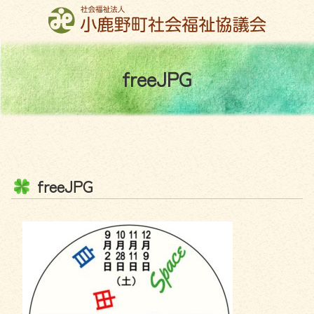
コ
ン
テ
ン
f
r
e
e
J
P
G
ツ
本
文
へ
ス
キ
ッ
f
r
e
e
J
P
G
プ