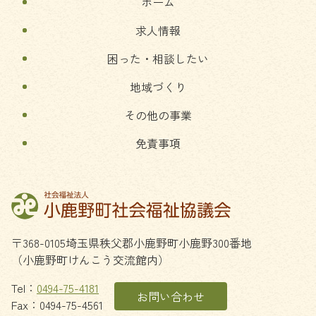
ホーム
戻
る
求人情報
困った・相談したい
地域づくり
その他の事業
免責事項
〒368-0105
埼玉県
秩父郡
小鹿野町
小鹿野300番地
（小鹿野町けんこう交流館内）
Tel：
0494-75-4181
お問い合わせ
Fax：0494-75-4561