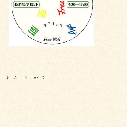
コ
ペ
ン
ー
テ
ジ
ン
の
ホーム
freeJPG
ツ
先
本
頭
文
へ
の
戻
先
る
頭
へ