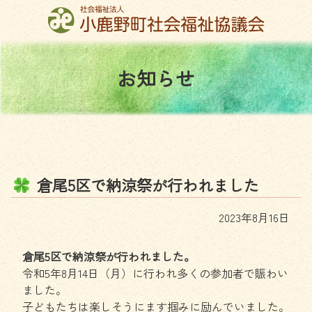
コ
ン
テ
ン
お
知
ら
せ
ツ
本
文
へ
ス
キ
ッ
倉
尾
5
区
で
納
涼
祭
が
行
わ
れ
ま
し
た
プ
2023年8月16日
倉尾5区で納涼祭が行われました。
令和5年8月14日（月）に行われ多くの参加者で賑わい
ました。
子どもたちは楽しそうにます掴みに励んでいました。