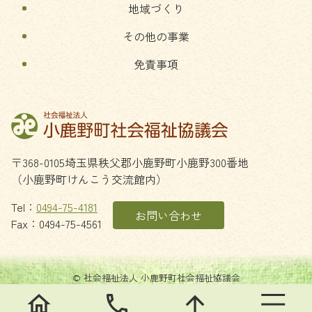
地域づくり
その他の事業
免責事項
〒368-0105
埼玉県
秩父郡
小鹿野町
小鹿野300番地
（小鹿野町けんこう交流館内）
Tel：
0494-75-4181
お問い合わせ
Fax：0494-75-4561
© 社会福祉法人 小鹿野町社会福祉協議会
home
phone
arrow_upward