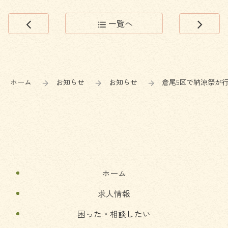
一覧へ
arrow_back_ios
format_list_bulleted
arrow_forward_ios
コ
ペ
ン
ー
テ
ジ
ン
の
ホーム
お知らせ
お知らせ
倉尾5区で納涼祭が
ツ
先
本
頭
文
へ
の
戻
先
る
頭
へ
ホーム
戻
る
求人情報
困った・相談したい