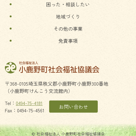
困った・相談したい
地域づくり
その他の事業
免責事項
〒368-0105
埼玉県
秩父郡
小鹿野町
小鹿野300番地
（小鹿野町けんこう交流館内）
Tel：
0494-75-4181
お問い合わせ
Fax：0494-75-4561
© 社会福祉法人 小鹿野町社会福祉協議会