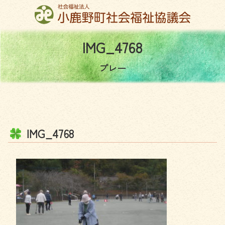
コ
ン
テ
ン
I
M
G
_
4
7
6
8
ツ
本
プレー
文
へ
ス
キ
ッ
I
M
G
_
4
7
6
8
プ