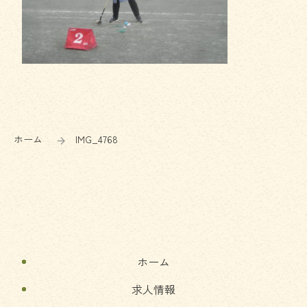
コ
ペ
ン
ー
テ
ジ
ン
の
ホーム
IMG_4768
ツ
先
本
頭
文
へ
の
戻
先
る
頭
へ
ホーム
戻
る
求人情報