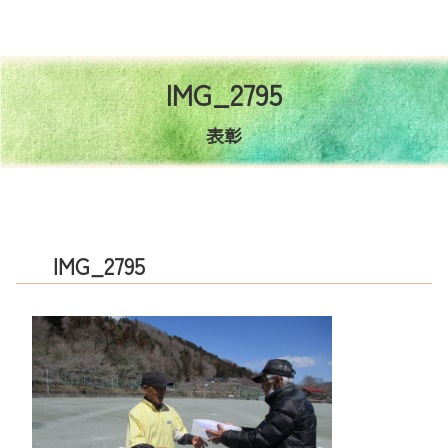
コ
ン
テ
ン
I
M
G
_
2
7
9
5
ツ
本
表彰
文
へ
ス
キ
ッ
I
M
G
_
2
7
9
5
プ