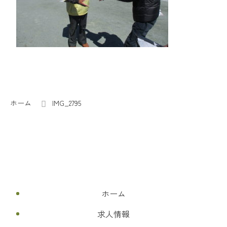
コ
ペ
ン
ー
テ
ジ
ン
の
ホーム
IMG_2795
ツ
先
本
頭
文
へ
の
戻
先
る
頭
へ
ホーム
戻
る
求人情報