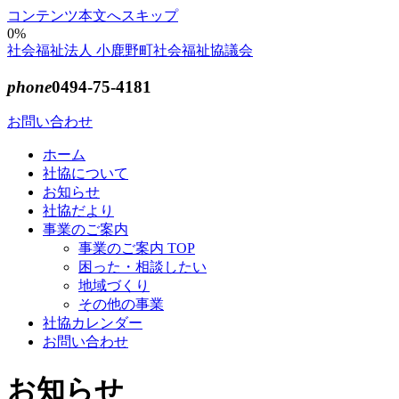
コンテンツ本文へスキップ
0%
社会福祉法人 小鹿野町社会福祉協議会
phone
0494-75-4181
お問い合わせ
ホーム
社協について
お知らせ
社協だより
事業のご案内
事業のご案内 TOP
困った・相談したい
地域づくり
その他の事業
社協カレンダー
お問い合わせ
お知らせ