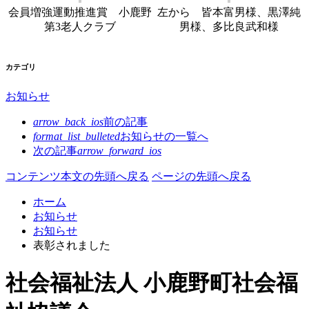
会員増強運動推進賞 小鹿野
左から 皆本富男様、黒澤純
第3老人クラブ
男様、多比良武和様
カテゴリ
お知らせ
arrow_back_ios
前の記事
format_list_bulleted
お知らせの
一覧へ
次の記事
arrow_forward_ios
コンテンツ本文の先頭へ戻る
ページの先頭へ戻る
ホーム
お知らせ
お知らせ
表彰されました
社会福祉法人 小鹿野町社会福