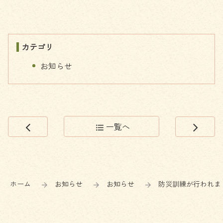
カテゴリ
お知らせ
一覧へ
arrow_back_ios
format_list_bulleted
arrow_forward_ios
コ
ペ
ン
ー
テ
ジ
ン
の
ホーム
お知らせ
お知らせ
防災訓練が行われま
ツ
先
本
頭
文
へ