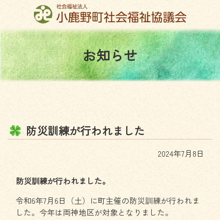
コ
ン
テ
ン
お
知
ら
せ
ツ
本
文
へ
ス
キ
ッ
防
災
訓
練
が
行
わ
れ
ま
し
た
プ
2024年7月8日
防災訓練が行われました。
令和6年7月6日（土）に町主催の防災訓練が行われま
した。今年は両神地区が対象となりました。