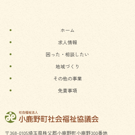
の
戻
先
る
頭
へ
ホーム
戻
る
求人情報
困った・相談したい
地域づくり
その他の事業
免責事項
〒368-0105
埼玉県
秩父郡
小鹿野町
小鹿野300番地