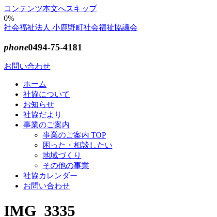
コンテンツ本文へスキップ
0%
社会福祉法人 小鹿野町社会福祉協議会
phone
0494-75-4181
お問い合わせ
ホーム
社協について
お知らせ
社協だより
事業のご案内
事業のご案内 TOP
困った・相談したい
地域づくり
その他の事業
社協カレンダー
お問い合わせ
IMG_3335