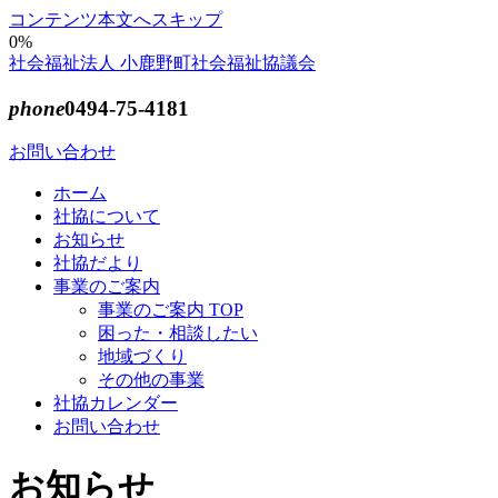
コンテンツ本文へスキップ
0%
社会福祉法人 小鹿野町社会福祉協議会
phone
0494-75-4181
お問い合わせ
ホーム
社協について
お知らせ
社協だより
事業のご案内
事業のご案内 TOP
困った・相談したい
地域づくり
その他の事業
社協カレンダー
お問い合わせ
お知らせ