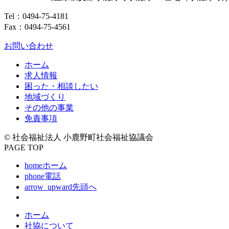
Tel：
0494-75-4181
Fax：0494-75-4561
お問い合わせ
ホーム
求人情報
困った・相談したい
地域づくり
その他の事業
免責事項
© 社会福祉法人 小鹿野町社会福祉協議会
PAGE TOP
home
ホーム
phone
電話
arrow_upward
先頭へ
ホーム
社協について