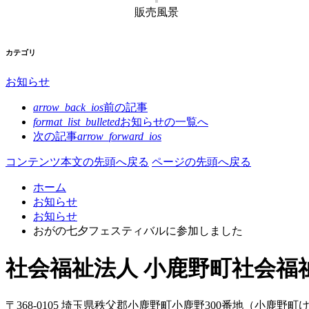
販売風景
カテゴリ
お知らせ
arrow_back_ios
前の記事
format_list_bulleted
お知らせの
一覧へ
次の記事
arrow_forward_ios
コンテンツ本文の先頭へ戻る
ページの先頭へ戻る
ホーム
お知らせ
お知らせ
おがの七夕フェスティバルに参加しました
社会福祉法人 小鹿野町社会福
〒368-0105
埼玉県
秩父郡
小鹿野町
小鹿野300番地
（小鹿野町