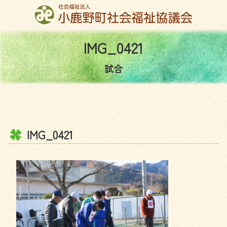
コ
ン
テ
ン
I
M
G
_
0
4
2
1
ツ
本
試合
文
へ
ス
キ
ッ
I
M
G
_
0
4
2
1
プ