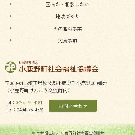
困った・相談したい
地域づくり
その他の事業
免責事項
〒368-0105
埼玉県
秩父郡
小鹿野町
小鹿野300番地
（小鹿野町けんこう交流館内）
Tel：
0494-75-4181
お問い合わせ
Fax：0494-75-4561
© 社会福祉法人 小鹿野町社会福祉協議会