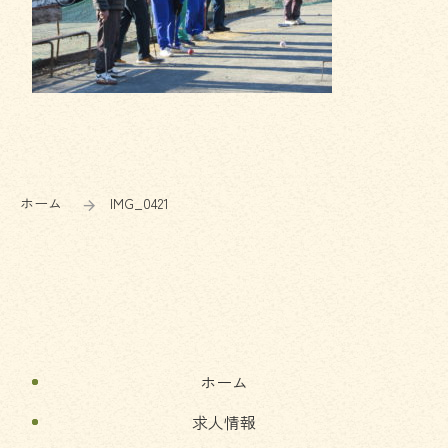
コ
ペ
ン
ー
テ
ジ
ン
の
ホーム
IMG_0421
ツ
先
本
頭
文
へ
の
戻
先
る
頭
へ
ホーム
戻
る
求人情報