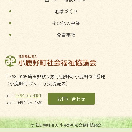
地域づくり
その他の事業
免責事項
〒368-0105
埼玉県
秩父郡
小鹿野町
小鹿野300番地
（小鹿野町けんこう交流館内）
Tel：
0494-75-4181
お問い合わせ
Fax：0494-75-4561
© 社会福祉法人 小鹿野町社会福祉協議会