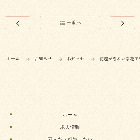
一覧へ
arrow_back_ios
format_list_bulleted
arrow_forward_ios
コ
ペ
ン
ー
テ
ジ
ン
の
ホーム
お知らせ
お知らせ
花壇がきれいな花で
ツ
先
本
頭
文
へ
の
戻
先
る
頭
へ
ホーム
戻
る
求人情報
困った・相談したい