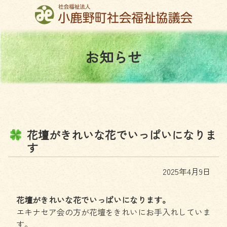
コ
ン
テ
ン
お
知
ら
せ
ツ
本
文
へ
ス
キ
ッ
花
壇
が
き
れ
い
な
花
で
い
っ
ぱ
い
に
な
り
ま
プ
す
2025年4月9日
花壇がきれいな花でいっぱいになります。
エキナセア会の方が花壇をきれいにお手入れしていま
す。