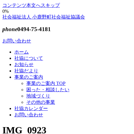
コンテンツ本文へスキップ
0%
社会福祉法人 小鹿野町社会福祉協議会
phone
0494-75-4181
お問い合わせ
ホーム
社協について
お知らせ
社協だより
事業のご案内
事業のご案内 TOP
困った・相談したい
地域づくり
その他の事業
社協カレンダー
お問い合わせ
IMG_0923