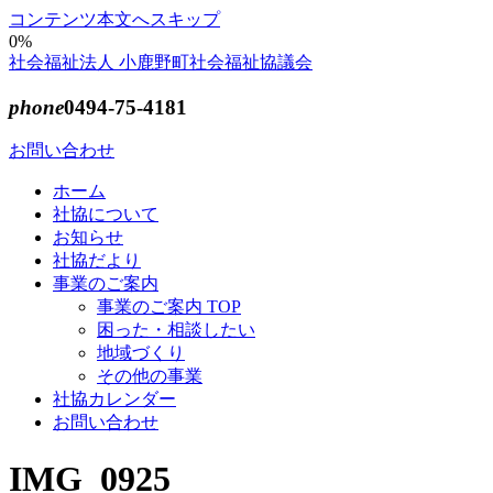
コンテンツ本文へスキップ
0%
社会福祉法人 小鹿野町社会福祉協議会
phone
0494-75-4181
お問い合わせ
ホーム
社協について
お知らせ
社協だより
事業のご案内
事業のご案内 TOP
困った・相談したい
地域づくり
その他の事業
社協カレンダー
お問い合わせ
IMG_0925