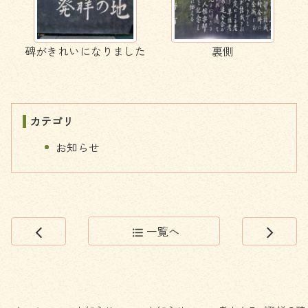
碑がきれいになりました
裏側
カテゴリ
お知らせ
一覧へ
arrow_back_ios
format_list_bulleted
arrow_forward_ios
コ
ペ
ン
ー
テ
ジ
ン
の