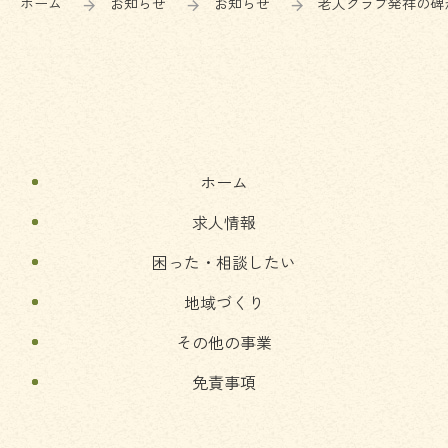
ホーム
お知らせ
お知らせ
老人クラブ発祥の碑
ツ
先
本
頭
文
へ
の
戻
先
る
頭
へ
ホーム
戻
る
求人情報
困った・相談したい
地域づくり
その他の事業
免責事項