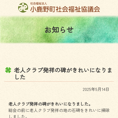
コ
ン
テ
ン
お
知
ら
せ
ツ
本
文
へ
ス
キ
ッ
老
人
ク
ラ
ブ
発
祥
の
碑
が
き
れ
い
に
な
り
ま
プ
し
た
2025年5月14日
老人クラブ発祥の碑がきれいになりました。
総会の前に老人クラブ発祥の地の石碑をきれいに掃除
しました。