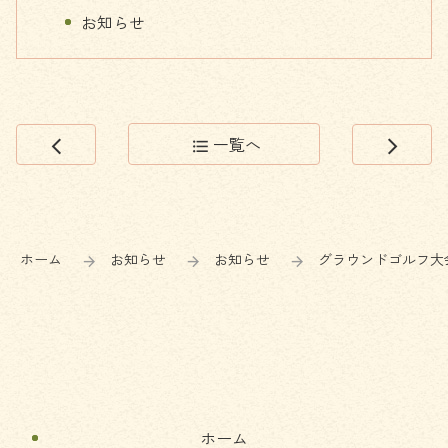
お知らせ
一覧へ
arrow_back_ios
format_list_bulleted
arrow_forward_ios
コ
ペ
ン
ー
テ
ジ
ン
の
ホーム
お知らせ
お知らせ
グラウンドゴルフ大
ツ
先
本
頭
文
へ
の
戻
先
る
頭
へ
ホーム
戻