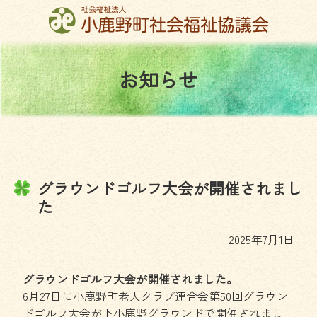
コ
ン
テ
ン
お
知
ら
せ
ツ
本
文
へ
ス
キ
ッ
グ
ラ
ウ
ン
ド
ゴ
ル
フ
大
会
が
開
催
さ
れ
ま
し
プ
た
2025年7月1日
グラウンドゴルフ大会が開催されました。
6月27日に小鹿野町老人クラブ連合会第50回グラウン
ドゴルフ大会が下小鹿野グラウンドで開催されまし