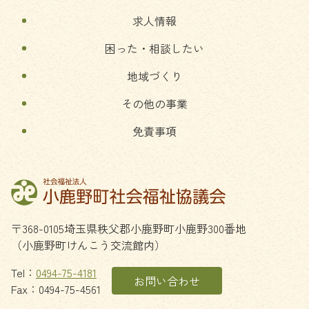
る
求人情報
困った・相談したい
地域づくり
その他の事業
免責事項
〒368-0105
埼玉県
秩父郡
小鹿野町
小鹿野300番地
（小鹿野町けんこう交流館内）
Tel：
0494-75-4181
お問い合わせ
Fax：0494-75-4561