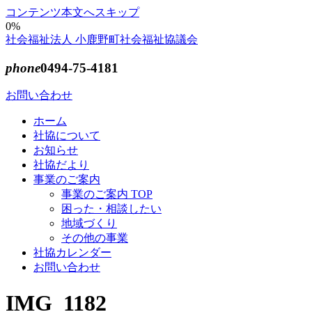
コンテンツ本文へスキップ
0%
社会福祉法人 小鹿野町社会福祉協議会
phone
0494-75-4181
お問い合わせ
ホーム
社協について
お知らせ
社協だより
事業のご案内
事業のご案内 TOP
困った・相談したい
地域づくり
その他の事業
社協カレンダー
お問い合わせ
IMG_1182