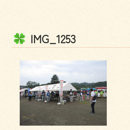
I
M
G
_
1
2
5
3