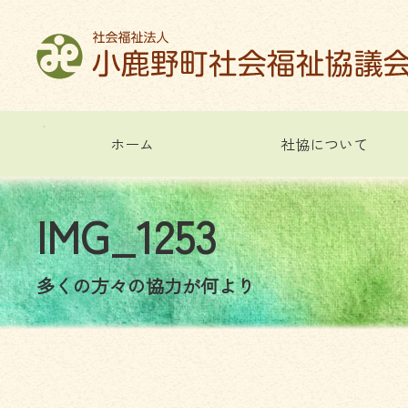
コ
ン
テ
ン
ツ
本
文
ホーム
社協について
へ
ス
キ
I
M
G
_
1
2
5
3
ッ
プ
多くの方々の協力が何より