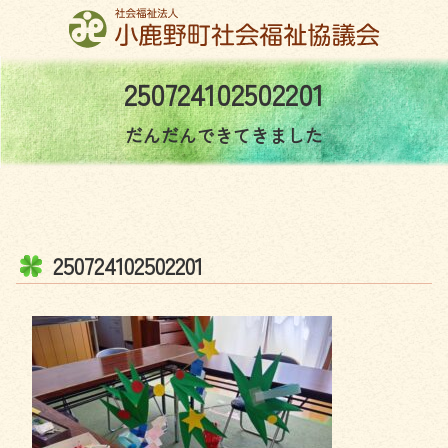
コ
ン
テ
ン
2
5
0
7
2
4
1
0
2
5
0
2
2
0
1
ツ
本
だんだんできてきました
文
へ
ス
キ
ッ
2
5
0
7
2
4
1
0
2
5
0
2
2
0
1
プ