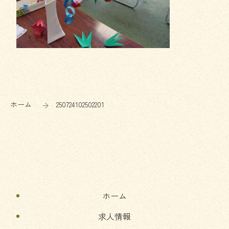
コ
ペ
ン
ー
テ
ジ
ン
の
ホーム
250724102502201
ツ
先
本
頭
文
へ
の
戻
先
る
頭
へ
ホーム
戻
る
求人情報