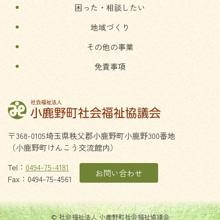
困った・相談したい
地域づくり
その他の事業
免責事項
〒368-0105
埼玉県
秩父郡
小鹿野町
小鹿野300番地
（小鹿野町けんこう交流館内）
Tel：
0494-75-4181
お問い合わせ
Fax：0494-75-4561
© 社会福祉法人 小鹿野町社会福祉協議会