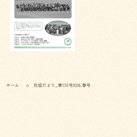
コ
ペ
ン
ー
テ
ジ
ン
の
ホーム
社協だより_第130号2026.春号
ツ
先
本
頭
文
へ
の
戻
先
る
頭
へ