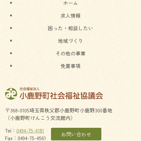
ホーム
戻
る
求人情報
困った・相談したい
地域づくり
その他の事業
免責事項
〒368-0105
埼玉県
秩父郡
小鹿野町
小鹿野300番地
（小鹿野町けんこう交流館内）
Tel：
0494-75-4181
お問い合わせ
Fax：0494-75-4561