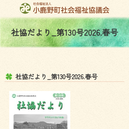
コ
ン
テ
ン
社
協
だ
よ
り
_
第
1
3
0
号
2
0
2
6
.
春
号
ツ
本
文
へ
ス
キ
ッ
社
協
だ
よ
り
_
第
1
3
0
号
2
0
2
6
.
春
号
プ