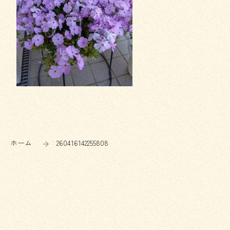
コ
ペ
ン
ー
テ
ジ
ン
の
ホーム
260416142255808
ツ
先
本
頭
文
へ
の
戻
先
る
頭
へ