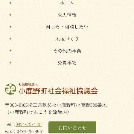
ホーム
戻
る
求人情報
困った・相談したい
地域づくり
その他の事業
免責事項
〒368-0105
埼玉県
秩父郡
小鹿野町
小鹿野300番地
（小鹿野町けんこう交流館内）
Tel：
0494-75-4181
お問い合わせ
Fax：0494-75-4561