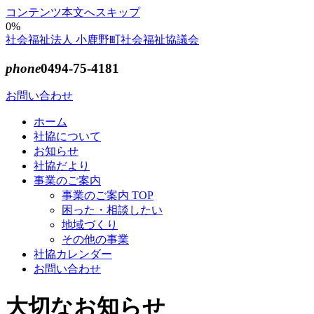
コンテンツ本文へスキップ
0%
社会福祉法人 小鹿野町社会福祉協議会
phone
0494-75-4181
お問い合わせ
ホーム
社協について
お知らせ
社協だより
事業のご案内
事業のご案内 TOP
困った・相談したい
地域づくり
その他の事業
社協カレンダー
お問い合わせ
大切なお知らせ