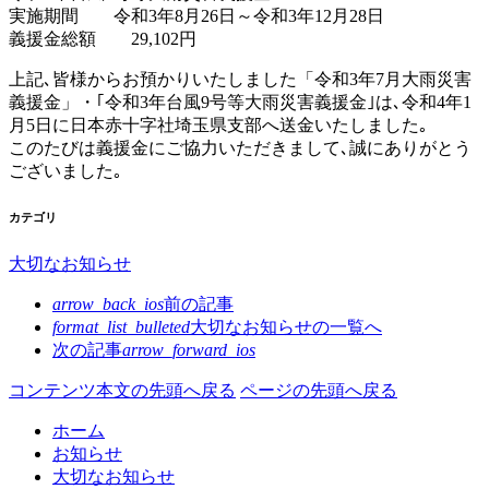
実施期間 令和3年8月26日～令和3年12月28日
義援金総額 29,102円
上記､皆様からお預かりいたしました「令和3年7月大雨災害
義援金」・｢令和3年台風9号等大雨災害義援金｣は､令和4年1
月5日に日本赤十字社埼玉県支部へ送金いたしました｡
このたびは義援金にご協力いただきまして､誠にありがとう
ございました｡
カテゴリ
大切なお知らせ
arrow_back_ios
前の記事
format_list_bulleted
大切なお知らせの
一覧へ
次の記事
arrow_forward_ios
コンテンツ本文の先頭へ戻る
ページの先頭へ戻る
ホーム
お知らせ
大切なお知らせ