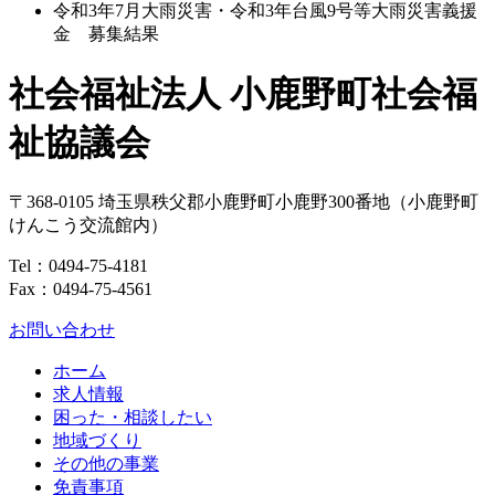
令和3年7月大雨災害・令和3年台風9号等大雨災害義援
金 募集結果
社会福祉法人 小鹿野町社会福
祉協議会
〒368-0105
埼玉県
秩父郡
小鹿野町
小鹿野300番地
（小鹿野町
けんこう交流館内）
Tel：
0494-75-4181
Fax：0494-75-4561
お問い合わせ
ホーム
求人情報
困った・相談したい
地域づくり
その他の事業
免責事項