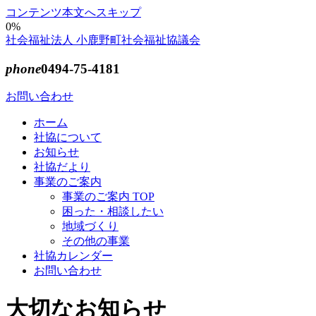
コンテンツ本文へスキップ
0%
社会福祉法人 小鹿野町社会福祉協議会
phone
0494-75-4181
お問い合わせ
ホーム
社協について
お知らせ
社協だより
事業のご案内
事業のご案内 TOP
困った・相談したい
地域づくり
その他の事業
社協カレンダー
お問い合わせ
大切なお知らせ