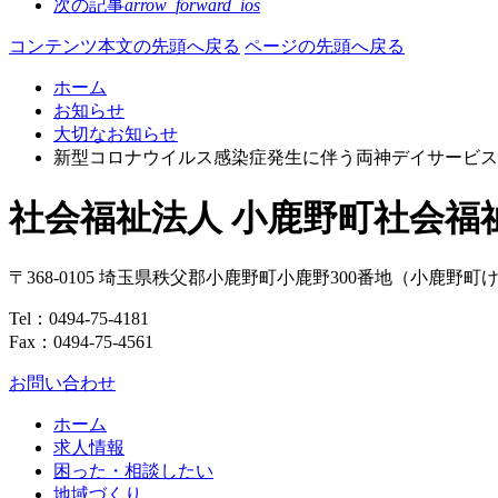
次の記事
arrow_forward_ios
コンテンツ本文の先頭へ戻る
ページの先頭へ戻る
ホーム
お知らせ
大切なお知らせ
新型コロナウイルス感染症発生に伴う両神デイサービス
社会福祉法人 小鹿野町社会福
〒368-0105
埼玉県
秩父郡
小鹿野町
小鹿野300番地
（小鹿野町
Tel：
0494-75-4181
Fax：0494-75-4561
お問い合わせ
ホーム
求人情報
困った・相談したい
地域づくり