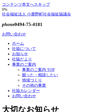
コンテンツ本文へスキップ
0%
社会福祉法人 小鹿野町社会福祉協議会
phone
0494-75-4181
お問い合わせ
ホーム
社協について
お知らせ
社協だより
事業のご案内
事業のご案内 TOP
困った・相談したい
地域づくり
その他の事業
社協カレンダー
お問い合わせ
大切なお知らせ