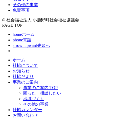
その他の事業
免責事項
© 社会福祉法人 小鹿野町社会福祉協議会
PAGE TOP
home
ホーム
phone
電話
arrow_upward
先頭へ
ホーム
社協について
お知らせ
社協だより
事業のご案内
事業のご案内 TOP
困った・相談したい
地域づくり
その他の事業
社協カレンダー
お問い合わせ