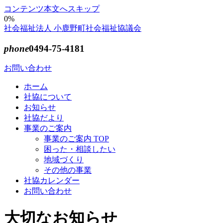
コンテンツ本文へスキップ
0%
社会福祉法人 小鹿野町社会福祉協議会
phone
0494-75-4181
お問い合わせ
ホーム
社協について
お知らせ
社協だより
事業のご案内
事業のご案内 TOP
困った・相談したい
地域づくり
その他の事業
社協カレンダー
お問い合わせ
大切なお知らせ