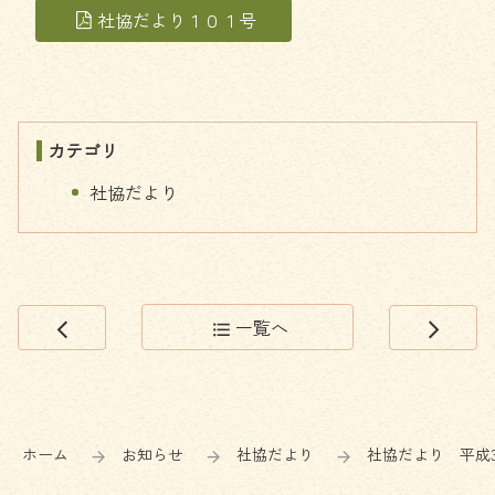
社協だより１０１号
カテゴリ
社協だより
一覧へ
arrow_back_ios
format_list_bulleted
arrow_forward_ios
コ
ペ
ン
ー
テ
ジ
ン
の
ホーム
お知らせ
社協だより
社協だより 平成3
ツ
先