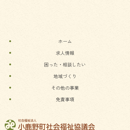
本
頭
文
へ
の
戻
先
る
頭
へ
ホーム
戻
る
求人情報
困った・相談したい
地域づくり
その他の事業
免責事項