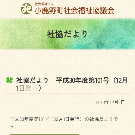
コ
ン
テ
ン
社
協
だ
よ
り
ツ
本
文
へ
ス
キ
ッ
社
協
だ
よ
り
平
成
3
0
年
度
第
1
0
1
号
（
1
2
月
プ
1
日
発
行
）
2018年12月1日
平成30年度第101号（12月1日発行）の社協だよりで
す。