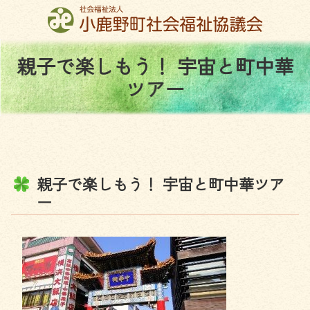
コ
ン
テ
ン
親
子
で
楽
し
も
う
！
宇
宙
と
町
中
華
ツ
ツ
ア
ー
本
文
へ
ス
キ
ッ
親
子
で
楽
し
も
う
！
宇
宙
と
町
中
華
ツ
ア
プ
ー