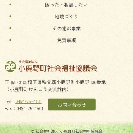
困った・相談したい
地域づくり
その他の事業
免責事項
〒368-0105
埼玉県
秩父郡
小鹿野町
小鹿野300番地
（小鹿野町けんこう交流館内）
Tel：
0494-75-4181
お問い合わせ
Fax：0494-75-4561
© 社会福祉法人 小鹿野町社会福祉協議会