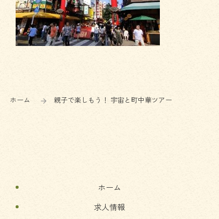
コ
ペ
ン
ー
テ
ジ
ン
の
ホーム
親子で楽しもう！ 宇宙と町中華ツアー
ツ
先
本
頭
文
へ
の
戻
先
る
頭
へ
ホーム
戻
る
求人情報