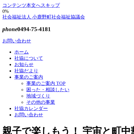
コンテンツ本文へスキップ
0%
社会福祉法人 小鹿野町社会福祉協議会
phone
0494-75-4181
お問い合わせ
ホーム
社協について
お知らせ
社協だより
事業のご案内
事業のご案内 TOP
困った・相談したい
地域づくり
その他の事業
社協カレンダー
お問い合わせ
親子で楽しもう！ 宇宙と町中