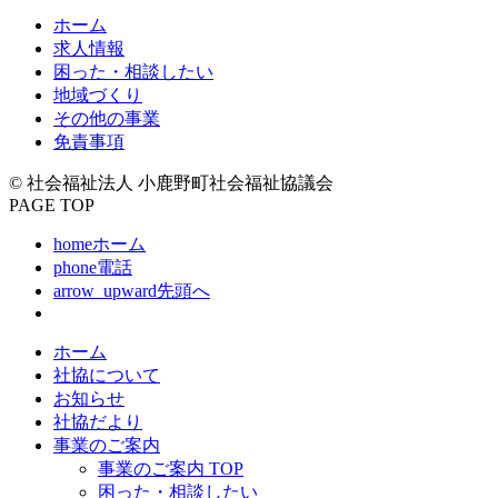
ホーム
求人情報
困った・相談したい
地域づくり
その他の事業
免責事項
© 社会福祉法人 小鹿野町社会福祉協議会
PAGE TOP
home
ホーム
phone
電話
arrow_upward
先頭へ
ホーム
社協について
お知らせ
社協だより
事業のご案内
事業のご案内 TOP
困った・相談したい