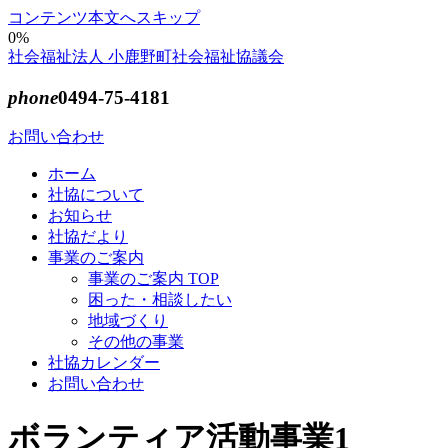
コンテンツ本文へスキップ
0%
社会福祉法人 小鹿野町社会福祉協議会
phone
0494-75-4181
お問い合わせ
ホーム
社協について
お知らせ
社協だより
事業のご案内
事業のご案内 TOP
困った・相談したい
地域づくり
その他の事業
社協カレンダー
お問い合わせ
ボランティア活動事業1