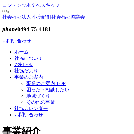
コンテンツ本文へスキップ
0%
社会福祉法人 小鹿野町社会福祉協議会
phone
0494-75-4181
お問い合わせ
ホーム
社協について
お知らせ
社協だより
事業のご案内
事業のご案内 TOP
困った・相談したい
地域づくり
その他の事業
社協カレンダー
お問い合わせ
事業紹介