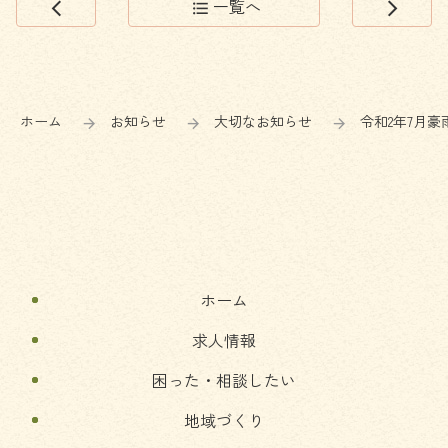
一覧へ
arrow_back_ios
format_list_bulleted
arrow_forward_ios
コ
ペ
ン
ー
テ
ジ
ン
の
ホーム
お知らせ
大切なお知らせ
令和2年7月
ツ
先
本
頭
文
へ
の
戻
先
る
頭
へ
ホーム
戻
る
求人情報
困った・相談したい
地域づくり