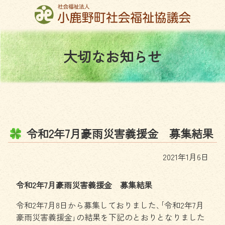
コ
ン
テ
ン
大
切
な
お
知
ら
せ
ツ
本
文
へ
ス
キ
ッ
令
和
2
年
7
月
豪
雨
災
害
義
援
金
募
集
結
果
プ
2021年1月6日
令和2年7月豪雨災害義援金 募集結果
令和2年7月8日から募集しておりました､｢令和2年7月
豪雨災害義援金｣の結果を下記のとおりとなりました